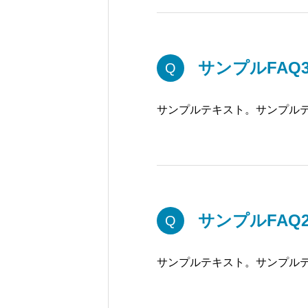
サンプルFAQ
Q
サンプルテキスト。サンプル
サンプルFAQ
Q
サンプルテキスト。サンプル